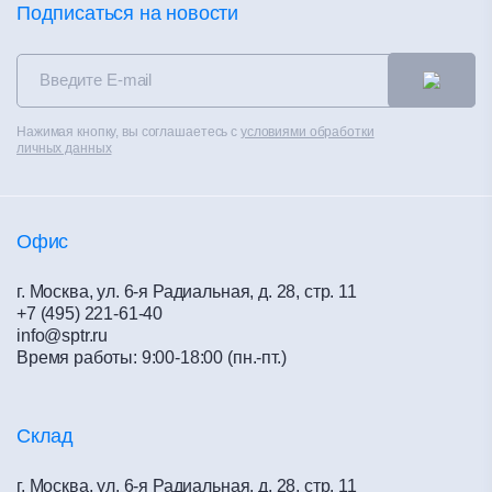
Фальшпол
Калькуляторы
Подписаться на новости
Новости
Сухие смеси
Сертификаты
Контакты
Теплоизоляция
Альбом технических решений
Распродажа
Чистые помещения
Каталоги
Контакты
Нажимая кнопку, вы соглашаетесь с
условиями обработки
Вентилируемые фасады
Полезное
личных данных
Политика конфиденциальности
Материалы для сухого строительства
Обучение
Офис
г. Москва, ул. 6-я Радиальная, д. 28, стр. 11
+7 (495) 221-61-40
info@sptr.ru
Время работы: 9:00-18:00 (пн.-пт.)
Склад
г. Москва, ул. 6-я Радиальная, д. 28, стр. 11