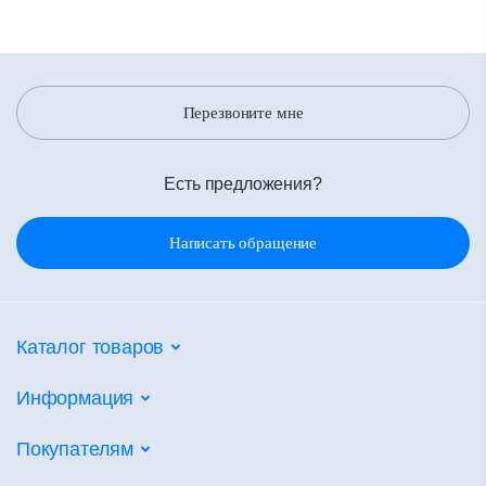
Перезвоните мне
Есть предложения?
Написать обращение
Каталог товаров
Потолочные системы
Информация
Настенные покрытия
Партнеры
Покупателям
Напольные покрытия
Объекты