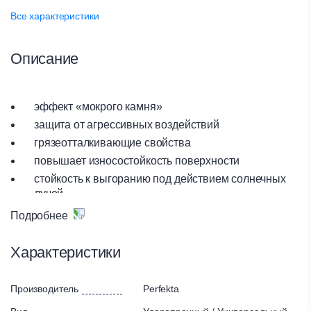
Все характеристики
Описание
эффект «мокрого камня»
защита от агрессивных воздействий
грязеотталкивающие свойства
повышает износостойкость поверхности
стойкость к выгоранию под действием солнечных
лучей
Подробнее
Высококачественный однокомпонентный акриловый лак
на основе органических растворителей. Образует
Характеристики
долговечное водо-, грязеотталкивающее прочное
покрытие, стойкое к эксплуатационным нагрузкам и
истиранию. Надежно укрепляет, защищает камень,
Производитель
Perfekta
кирпич, бетон от агрессивного воздействия
атмосферных воздействий, перепадов температур,