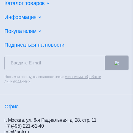
Каталог товаров
Потолочные системы
Информация
Настенные покрытия
Партнеры
Покупателям
Напольные покрытия
Объекты
Фальшпол
Калькуляторы
Подписаться на новости
Новости
Сухие смеси
Сертификаты
Контакты
Теплоизоляция
Альбом технических решений
Распродажа
Чистые помещения
Каталоги
Контакты
Нажимая кнопку, вы соглашаетесь с
условиями обработки
Вентилируемые фасады
Полезное
личных данных
Политика конфиденциальности
Материалы для сухого строительства
Обучение
Офис
г. Москва, ул. 6-я Радиальная, д. 28, стр. 11
+7 (495) 221-61-40
info@sptr.ru