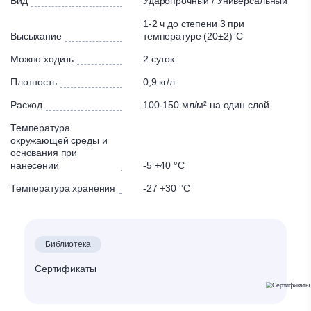
Вид
Ударопрочный / Универсальный
влаги. Препятствует образованию микротрещин,
1-2 ч до степени 3 при
солевого налета, коррозии. Создает на поверхности
Высыхание
температуре (20±2)°С
прозрачную эластичную пленку с высокими
декоративными свойствами, сохраняет естественный
Можно ходить
2 суток
цвет кирпича и камня, придает поверхностям эффект
Плотность
0,9 кг/л
«мокрого камня».
Расход
100-150 мл/м² на один слой
Основания: ангидритное; бетон; блоки керамзитные;
блоки керамические пустотелые; блоки на пористых
Температура
заполнителях; гипсовое; камень искусственный; камень
окружающей среды и
основания при
натуральный; кирпич; кирпич керамический; кирпич
нанесении
-5 +40 °C
клинкерный; кирпич облицовочный; кирпич рядовой;
кирпич силикатный; цементно-известковое; ЦПС;
Температура хранения
-27 +30 °C
шпаклевка цементная; шпаклевки цементные;
штукатурки декоративные цементные.
Библиотека
Сертификаты