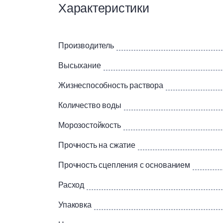
Характеристики
Используется для заделки трещин, выбоин, 
Атмосферостойкая, легко наносится и загла
трещин, создает гладкую и ровную поверхнос
Производитель
Основания: бетон; блоки на пористых заполни
кирпич керамический; кирпич керамический 
Высыхание
силикатный; ПГП; пенобетон; пенополистиро
Жизнеспособность раствора
Количество воды
Морозостойкость
Прочность на сжатие
Прочность сцепления с основанием
Расход
Упаковка