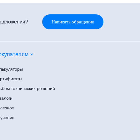
редложения?
Написать обращение
окупателям
лькуляторы
ртификаты
ьбом технических решений
талоги
лезное
учение