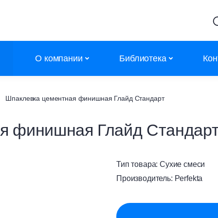
О компании
Библиотека
Кон
Партнеры
Калькуляторы
Шпаклевка цементная финишная Глайд Стандарт
Объекты
Сертификаты
я финишная Глайд Стандар
Новости
Сертификаты дилеров
Контакты
АТР
Тип товара:
Сухие смеси
Каталоги
Производитель:
Perfekta
Полезное
Обучение