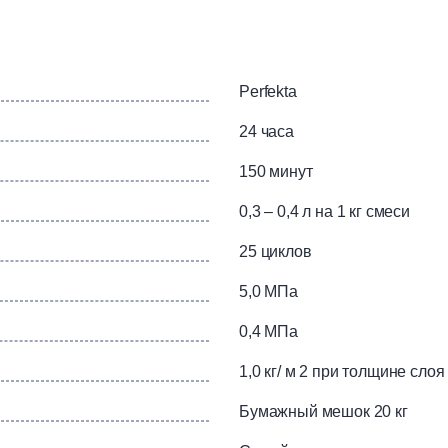
углублений и рекомендуется под последующее нанесение де
живается, обладает высокой укрывистостью, пластичностью и
ть. Для внутренних и наружных работ. Для ручного и машинн
Perfekta
телях; газобетон; газоблок; газосиликат; ГВЛ; ГКЛ; камень и
крупноформатный; кирпич клинкерный; кирпич облицовочный; 
24 часа
лбетон; цементно-известковое; цементно-песчаное; ЦСП.
150 минут
0,3 – 0,4 л на 1 кг смеси
25 циклов
5,0 МПа
0,4 МПа
1,0 кг/ м 2 при толщине слоя
Бумажный мешок 20 кг