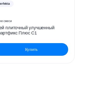
erfekta
ие смеси
ей плиточный улучшенный
артфикс Плюс C1
Купить