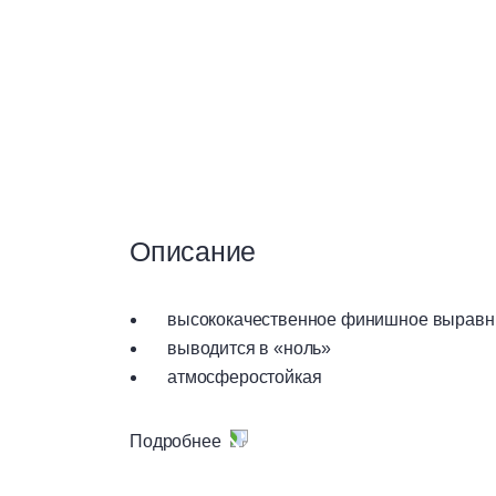
Сухие смеси
Теплоизоляция
Чистые помещения
Описание
Вентилируемые фасады
высококачественное финишное выравн
выводится в «ноль»
Материалы для сухого
строительства
атмосферостойкая
влагостойкая
Подробнее
Предназначена для высококачественного фи
с любым уровнем влажности.