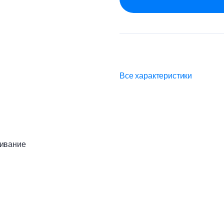
Все характеристики
ивание
нишного выравнивания фасадов зданий (выше цокольной час