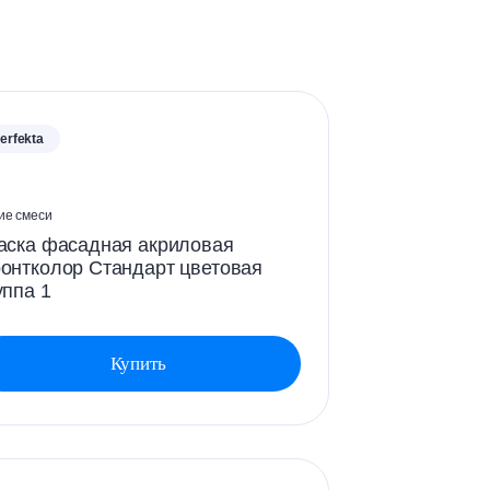
erfekta
ие смеси
аска фасадная акриловая
онтколор Стандарт цветовая
уппа 1
Купить