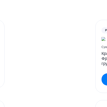
P
Сух
Кр
Фр
гр