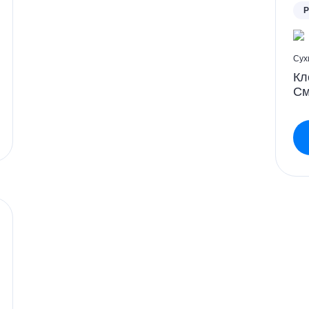
P
Сух
Кл
См